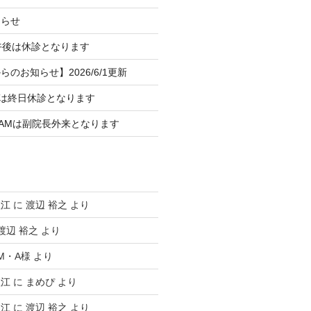
知らせ
午後は休診となります
のお知らせ】2026/6/1更新
）は終日休診となります
）AMは副院長外来となります
塩江
に
渡辺 裕之
より
渡辺 裕之
より
M・A様
より
塩江
に
まめぴ
より
塩江
に
渡辺 裕之
より