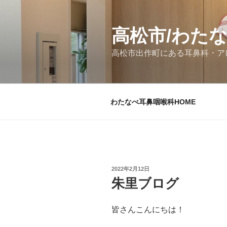
コ
ン
テ
高松市/わた
ン
高松市出作町にある耳鼻科・ア
ツ
へ
ス
キ
わたなべ耳鼻咽喉科HOME
ッ
プ
投
2022年2月12日
稿
朱里ブログ
日:
皆さんこんにちは！