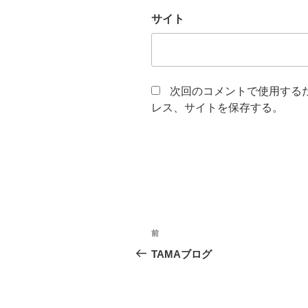
サイト
次回のコメントで使用する
レス、サイトを保存する。
投
前
前
稿
の
TAMAブログ
投
ナ
稿
ビ