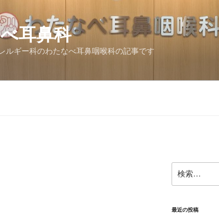
なべ耳鼻科
レルギー科のわたなべ耳鼻咽喉科の記事です
検
索:
最近の投稿