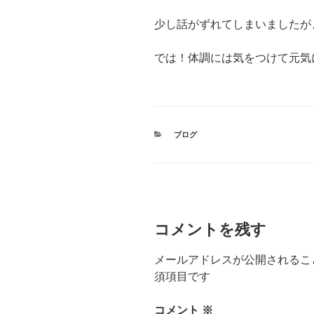
少し話がずれてしまいましたが
では！体調には気をつけて元気
カ
ブログ
テ
ゴ
リ
ー
コメントを残す
メールアドレスが公開されるこ
須項目です
コメント
※