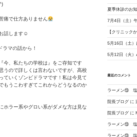
)
夏季休診のお
苦痛で仕方ありません
7月4日（土）
【クリニックから
話します☺︎︎
5月16日（土
韓国ドラマの話から！
5月12日（火
『今、私たちの学校は』をご存知です
思うので詳しくは言わないですが、高校
最近のコメント
っていくゾンビドラマです！私は今見て
でもうこわすぎてこれからどうなるのか
ラーメン⑬ 
院長ブログ
に
にホラー系やグロい系がダメな方は見な
院長ブログ
に
ラーメン⑬ 
ラーメン⑬ 