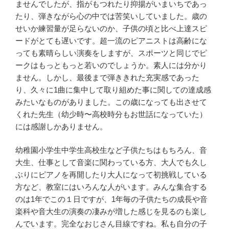
ませんでしたが、指がもつれたり抑揚がいまいちであっ
たり、弾きながら心の中では苦笑いしていました。歳の
せいか練習量が足らないのか、子供の頃と比べ上達スピ
ードがとても遅いです。超一流のピアニストは高齢にな
っても素晴らしい演奏をしますが、スポーツと同じでピ
ークはもっともっと若いのでしょうか。素人には分かり
ません。しかし、最後まで弾ききれた充実感であった
り、久々に1曲に集中して取り組めた事に関しての達成感
みたいなものがありました。この歳になっても出させて
くれた先生（幼少時〜高校時分もお世話になっていた）
には感謝しかありません。
幼稚園小学生中学生高校生など子供たちはもちろん、音
大生、仕事として音楽に関わっている方、大人でも久し
ぶりにピアノを再開したり大人になって初挑戦している
方など、教室にはいろんな人がいます。みんな集合する
のは1年でこの１日ですが、1年毎の子供たちの成長や音
楽科や音大生の演奏の凄みが増した感じを見るのも楽し
んでいます。完全なおじさん目線ですね。私も自分の子