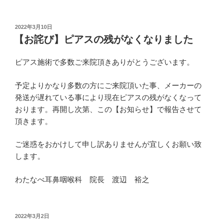
投
2022年3月10日
稿
【お詫び】ピアスの残がなくなりました
日:
ピアス施術で多数ご来院頂きありがとうございます。
予定よりかなり多数の方にご来院頂いた事、メーカーの
発送が遅れている事により現在ピアスの残がなくなって
おります。再開し次第、この【お知らせ】で報告させて
頂きます。
ご迷惑をおかけして申し訳ありませんが宜しくお願い致
します。
わたなべ耳鼻咽喉科 院長 渡辺 裕之
投
2022年3月2日