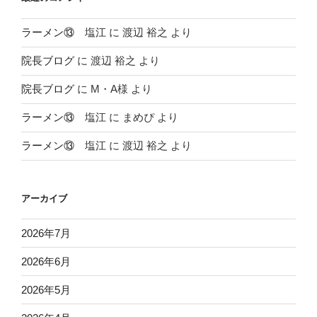
ラーメン⑬ 塩江
に
渡辺 裕之
より
院長ブログ
に
渡辺 裕之
より
院長ブログ
に
M・A様
より
ラーメン⑬ 塩江
に
まめぴ
より
ラーメン⑬ 塩江
に
渡辺 裕之
より
アーカイブ
2026年7月
2026年6月
2026年5月