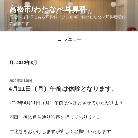
コ
高松市/わたなべ耳鼻科
ン
高松市出作町にある耳鼻科・アレルギー科のわたなべ耳鼻咽喉科
テ
の記事です
ン
ツ
メニュー
へ
ス
キ
ッ
月:
2022年3月
プ
投
2022年3月30日
稿
4月11日（月）午前は休診となります。
日:
2022年4月11日（月）午前は休診とさせていただきます。
同日午後は通常通り診察を行っております。
ご迷惑をおかけしますが宜しくお願いいたします。