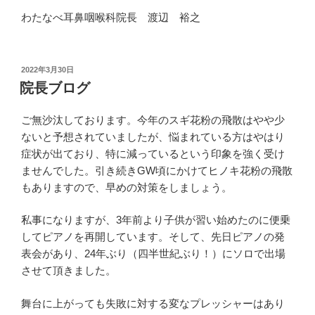
わたなべ耳鼻咽喉科院長 渡辺 裕之
投
2022年3月30日
稿
院長ブログ
日:
ご無沙汰しております。今年のスギ花粉の飛散はやや少
ないと予想されていましたが、悩まれている方はやはり
症状が出ており、特に減っているという印象を強く受け
ませんでした。引き続きGW頃にかけてヒノキ花粉の飛散
もありますので、早めの対策をしましょう。
私事になりますが、3年前より子供が習い始めたのに便乗
してピアノを再開しています。そして、先日ピアノの発
表会があり、24年ぶり（四半世紀ぶり！）にソロで出場
させて頂きました。
舞台に上がっても失敗に対する変なプレッシャーはあり