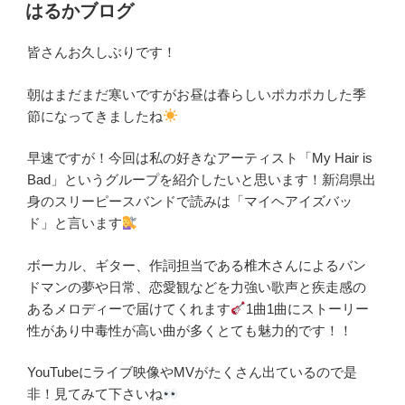
稿
はるかブログ
日:
皆さんお久しぶりです！
朝はまだまだ寒いですがお昼は春らしいポカポカした季
節になってきましたね
早速ですが！今回は私の好きなアーティスト「My Hair is
Bad」というグループを紹介したいと思います！新潟県出
身のスリーピースバンドで読みは「マイヘアイズバッ
ド」と言います
ボーカル、ギター、作詞担当である椎木さんによるバン
ドマンの夢や日常、恋愛観などを力強い歌声と疾走感の
あるメロディーで届けてくれます
1曲1曲にストーリー
性があり中毒性が高い曲が多くとても魅力的です！！
YouTubeにライブ映像やMVがたくさん出ているので是
非！見てみて下さいね