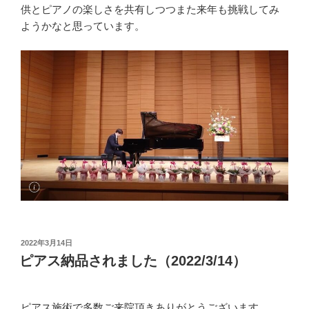
供とピアノの楽しさを共有しつつまた来年も挑戦してみ
ようかなと思っています。
投
2022年3月14日
稿
ピアス納品されました（2022/3/14）
日:
ピアス施術で多数ご来院頂きありがとうございます。