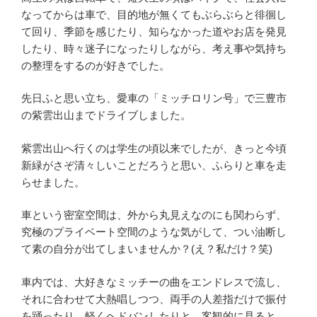
なってからは車で、目的地が無くてもぶらぶらと徘徊し
て回り、季節を感じたり、知らなかった道やお店を発見
したり、時々迷子になったりしながら、考え事や気持ち
の整理をするのが好きでした。
先日ふと思い立ち、愛車の「ミッチロリン号」で三豊市
の紫雲出山までドライブしました。
紫雲出山へ行くのは学生の頃以来でしたが、きっと今頃
新緑がさぞ清々しいことだろうと思い、ふらりと車を走
らせました。
車という密室空間は、外から丸見えなのにも関わらず、
究極のプライベート空間のような気がして、つい油断し
て素の自分が出てしまいませんか？(え？私だけ？笑)
車内では、大好きなミッチーの曲をエンドレスで流し、
それに合わせて大熱唱しつつ、両手の人差指だけで振付
を踊ったり、軽くヘドバンしたりと、客観的に見ると