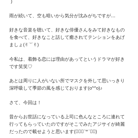
`)
雨が続いて、空も暗いから気分が沈みがちですが…
好きな音楽を聴いて、好きな俳優さんをみて好きなもの
を食べて、好きなこと話して癒されてテンションをあげ
ましょ(✌︎˙˘˙✌︎)
今私は、着飾る恋には理由があってというドラマが好き
です笑笑♡
あとは周りに人がいない所でマスクを外して思いっきり
深呼吸して季節の風を感じております(o^^o)♪
さて、今回は！
昔からお世話になっている上司に色んなところに連れて
行ってもらっていたのですがそこでみたアジサイが綺麗
だったので載せようと思います(๑⃙⃘ˊ꒳​ˋ๑⃙)