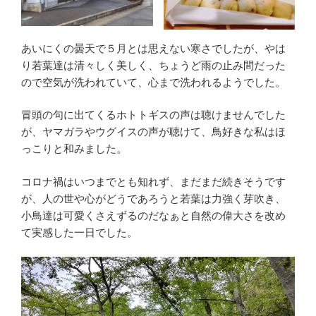
あいにくの曇天で５月とは思えない寒さでしたが、やは
り若葉達は清々しく美しく、ちょうど雨の止み間だった
ので空気が洗われていて、心まで洗われるようでした。
冒頭の句に出てくるホトトギスの声は聴けませんでした
が、ヤマガラやウグイスの声が聴けて、鳥好きな私はほ
っこりと和みました。
コロナ禍はいつまでとも知れず、まだまだ続きそうです
が、人の世や心がどうであろうと若葉は力強く芽吹き、
小鳥達は可愛くさえずるのだなぁと自然の偉大さを改め
て実感した一日でした。