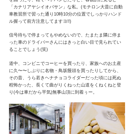
「カナリアヤシイオバサン」な私。(モチロン大昔に自動
車教習所で習った通り10時10分の位置でしっかりハンド
ル握って前方注意してますヨ!!)
信号待ちで停まってもやめないので、たまたま隣に停ま
った車のドライバーさんにはきっと白い目で見られてい
ることでしょう(笑)
道中、コンビニでコーヒーを買ったり、家族へのお土産
に久〜〜しぶりに名物・鳥坂饅頭を買ったりしてから、
その昔、うら若きヘナチョコライダーだった頃には死ぬ
程怖かった、長くて曲がりくねった山道をくねくねと登
り(今は車だから平気)無事山頂に到着ぅー。