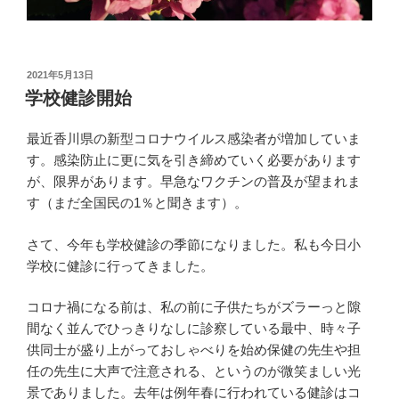
投
2021年5月13日
稿
学校健診開始
日:
最近香川県の新型コロナウイルス感染者が増加していま
す。感染防止に更に気を引き締めていく必要があります
が、限界があります。早急なワクチンの普及が望まれま
す（まだ全国民の1％と聞きます）。
さて、今年も学校健診の季節になりました。私も今日小
学校に健診に行ってきました。
コロナ禍になる前は、私の前に子供たちがズラーっと隙
間なく並んでひっきりなしに診察している最中、時々子
供同士が盛り上がっておしゃべりを始め保健の先生や担
任の先生に大声で注意される、というのが微笑ましい光
景でありました。去年は例年春に行われている健診はコ