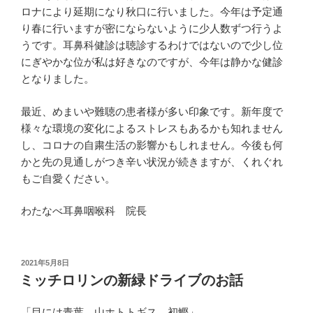
ロナにより延期になり秋口に行いました。今年は予定通
り春に行いますが密にならないように少人数ずつ行うよ
うです。耳鼻科健診は聴診するわけではないので少し位
にぎやかな位が私は好きなのですが、今年は静かな健診
となりました。
最近、めまいや難聴の患者様が多い印象です。新年度で
様々な環境の変化によるストレスもあるかも知れません
し、コロナの自粛生活の影響かもしれません。今後も何
かと先の見通しがつき辛い状況が続きますが、くれぐれ
もご自愛ください。
わたなべ耳鼻咽喉科 院長
投
2021年5月8日
稿
ミッチロリンの新緑ドライブのお話
日:
「目には青葉 山ホトトギス 初鰹」