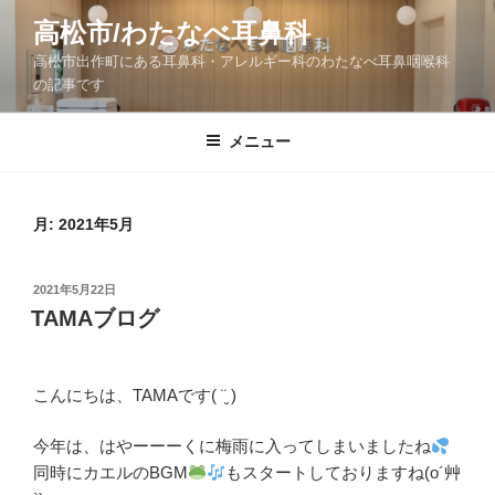
コ
高松市/わたなべ耳鼻科
ン
高松市出作町にある耳鼻科・アレルギー科のわたなべ耳鼻咽喉科
テ
の記事です
ン
ツ
メニュー
へ
ス
キ
ッ
月:
2021年5月
プ
投
2021年5月22日
稿
TAMAブログ
日:
こんにちは、TAMAです( ¨̮ )
今年は、はやーーーくに梅雨に入ってしまいましたね
同時にカエルのBGM
もスタートしておりますね(o´艸