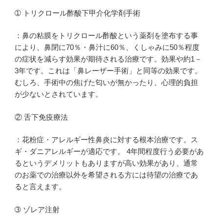
➀ トリクロール酢酸下甲介化学剤手術
：鼻の粘膜をトリクロール酢酸という薬剤を塗布する事
により、鼻閉に70％・鼻汁に60％、くしゃみに50％程度
の症状を減らす効果が期待される治療です。効果や約1－
3年です。これは「鼻レーザー手術」と同等の効果です。
むしろ、手術中の焦げた匂いが無かったり、心理的負担
が少ないとされています。
② 舌下免疫療法
：花粉症・アレルギー性鼻炎に対する根本治療です。ス
ギ・ダニアレルギーが適応です。 4年間程度行う必要があ
るというデメリットもありますが高い効果があり、通常
のお薬での治療以外を希望される方には待望の治療であ
ると言えます。
➂ ゾレア注射