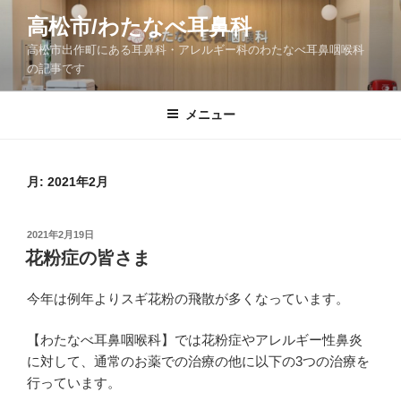
コ
高松市/わたなべ耳鼻科
ン
高松市出作町にある耳鼻科・アレルギー科のわたなべ耳鼻咽喉科
テ
の記事です
ン
ツ
メニュー
へ
ス
キ
ッ
月:
2021年2月
プ
投
2021年2月19日
稿
花粉症の皆さま
日:
今年は例年よりスギ花粉の飛散が多くなっています。
【わたなべ耳鼻咽喉科】では花粉症やアレルギー性鼻炎
に対して、通常のお薬での治療の他に以下の3つの治療を
行っています。