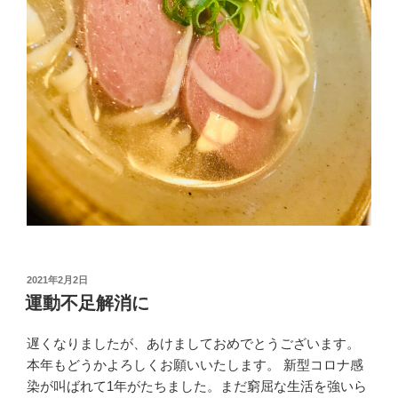
投
2021年2月2日
稿
運動不足解消に
日:
遅くなりましたが、あけましておめでとうございます。
本年もどうかよろしくお願いいたします。 新型コロナ感
染が叫ばれて1年がたちました。まだ窮屈な生活を強いら