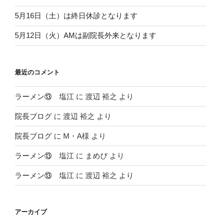
5月16日（土）は終日休診となります
5月12日（火）AMは副院長外来となります
最近のコメント
ラーメン⑬ 塩江
に
渡辺 裕之
より
院長ブログ
に
渡辺 裕之
より
院長ブログ
に
M・A様
より
ラーメン⑬ 塩江
に
まめぴ
より
ラーメン⑬ 塩江
に
渡辺 裕之
より
アーカイブ