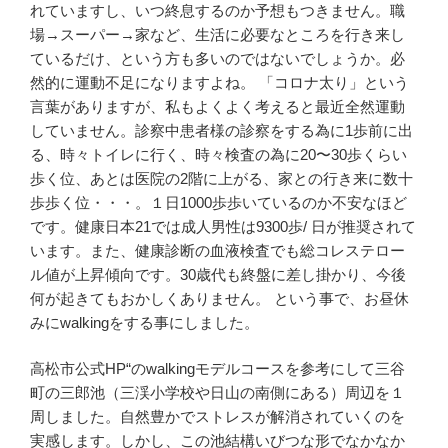
れていますし、いつ終息するのか予想もつきません。職
場→スーパー→家など、生活に必要なところを行き来し
ているだけ、という方も多いのではないでしょうか。必
然的に運動不足になりますよね。 「コロナ太り」という
言葉がありますが、私もよくよく考えると最近全然運動
していません。診察中患者様の診察をする為に1歩前に出
る、時々トイレに行く、時々検査の為に20〜30歩くらい
歩く位、あとは医院の2階に上がる、家との行き来に数十
歩歩く位・・・。１日1000歩歩いているのか不安なほど
です。健康日本21では成人男性は9300歩/ 日が推奨されて
います。また、健康診断の血液検査でも総コレステロー
ル値が上昇傾向です。30歳代も終盤に差し掛かり、今後
何が起きてもおかしくありません。 という事で、お昼休
みにwalkingをする事にしました。
高松市公式HP“のwalkingモデルコースを参考にして三谷
町の三郎池（三渓小学校や日山の南側にある）周辺を１
周しました。自然豊かでストレスが解消されていくのを
実感します。しかし、この池結構いびつな形でなかなか