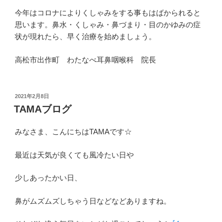
今年はコロナによりくしゃみをする事もはばかられると
思います。鼻水・くしゃみ・鼻づまり・目のかゆみの症
状が現れたら、早く治療を始めましょう。
高松市出作町 わたなべ耳鼻咽喉科 院長
投
2021年2月8日
稿
TAMAブログ
日:
みなさま、こんにちはTAMAです☆
最近は天気が良くても風冷たい日や
少しあったかい日、
鼻がムズムズしちゃう日などなどありますね。