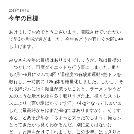
投
2019年1月4日
稿
今年の目標
日:
あけましておめでとうございます。開院させていただい
て早3か月弱が過ぎました。今年もどうか宜しくお願い申
し上げます。
みなさん今年の目標はありますでしょうか。私は目標の
一つとして、再度ダイエットを行う事にしました。昨年
も2月〜8月にジムで3回 / 週程度の有酸素運動+筋トレを
敢行し、一時的に-12kg体を軽量化しました。しかし、そ
れ以降ジムに行く頻度が減ったことと、ラーメンやうど
んのような炭水化物を多く取りすぎた上、様々なストレ
スにより（言い訳ばかりです汗）+4kgとなってしまいま
した（最高時からはまだ-8kgではありますが）。そうす
ると、とある少年が「ちょっと太ったでしょう。俺もふ
とってきたから良くわかるんだ。別に悪くはないけ
ど。」と声をかけてくれました。この少年、はっきりと