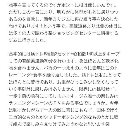
物事を言ってくるのですがホントに根は優しいんです。
ただしこの一言により、明らかに体型がもとに戻りつつ
あるのを自覚し、新年よりジムに再び通う事を決心した
わけであります ! という事で、高速道路より北側の休日に
は多くの人で賑わう某ショッピングセンターに隣接する
ジムに行きました。
基本的には筋トレ6種類3セット+心拍数140以上をキープ
しての有酸素運動30分を行います。夜はほとんど炭水化
物を食べません。バカの一つ覚えのように去年はこのト
レーニング+食事を繰り返しました。筋トレは私にとって
はほんとに苦行であり、お腹がひっこみ少し堅くなって
いく事以外に楽しみはありません。限界には挑戦せず、
一歩手前の負荷にしてしまいます。ジム唯一の楽しみは
ランニングマシーンのＴＶをみる事位でしょうか。今年
は恥ずかしがらず一人の殻に閉じこもらず、団体で行う
ヨガ的なものとかシャドーボクシング的なものとかに取
り組んで楽しみを見つけてみようかなと思います笑