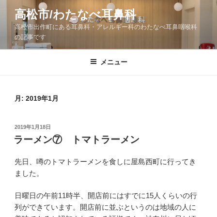
コ
高松市/わたなべ耳鼻科
ン
高松市出作町にある耳鼻科・アレルギー科のわたなべ耳鼻咽喉科
テ
の記事です
ン
ツ
メニュー
へ
ス
キ
ッ
月:
2019年1月
プ
投
2019年1月18日
稿
ラーメン⑦ トマトラーメン
日:
先日、噂のトマトラーメンを食しに屋島西町に行ってき
ました。
日曜日の午前11時半、開店前にはすでに15人くらいの行
列ができています。開店前に並ぶというのは地域の人に