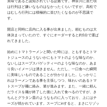
美味であると認知されている証拠です。神奈川に居た頃
は行列ほど嫌いなものはなかったくらいですが、高松で
はむしろ行列には積極的に並びたくなるのが不思議で
す。
開店と同時に店内に入る事が出来ました。頼むものは大
体決まっていたので、すぐにオーダーすると約5分で運ば
れてきました。
始めにトマトラーメンと聞いた時には、ともするとトマ
トジュースのようないかにもトマトのような味なのか、
ないしはスープスパゲッティーのような味なのか、あま
り良いイメージは湧きません。ただし、一口食べた瞬間
に美味しいものであることが分かりました。しっかりこ
れはラーメンである事を主張しつつ、味わいのあるトマ
トスープが麺に絡み、箸が進みます。また、一緒に頼ん
だライスを麺が終了した後に入れて食べるのですが、き
ちんとグラタン皿のようなものに入っており、上にはチ
ーズが焼かれています。スープにinすると、まさにリゾッ