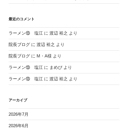
最近のコメント
ラーメン⑬ 塩江
に
渡辺 裕之
より
院長ブログ
に
渡辺 裕之
より
院長ブログ
に
M・A様
より
ラーメン⑬ 塩江
に
まめぴ
より
ラーメン⑬ 塩江
に
渡辺 裕之
より
アーカイブ
2026年7月
2026年6月