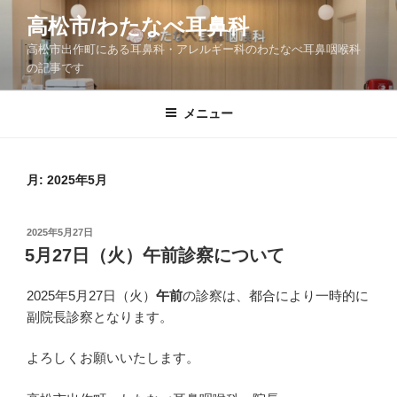
コ
高松市/わたなべ耳鼻科
ン
高松市出作町にある耳鼻科・アレルギー科のわたなべ耳鼻咽喉科
テ
の記事です
ン
ツ
メニュー
へ
ス
キ
ッ
月:
2025年5月
プ
投
2025年5月27日
稿
5月27日（火）午前診察について
日:
2025年5月27日（火）
午前
の診察は、都合により一時的に
副院長診察となります。
よろしくお願いいたします。