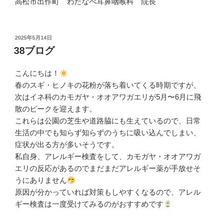
高松市出作町 わたなべ耳鼻咽喉科 院長
投
2025年5月14日
稿
38ブログ
日:
こんにちは！
春のスギ・ヒノキの花粉が落ち着いてくる時期ですが、
次はイネ科のカモガヤ・オオアワガエリが5月〜6月に飛
散のピークを迎えます。
これらは公園の芝生や道路脇にも生えているので、日常
生活の中でも知らず知らずのうちに吸い込んでしまい、
症状が出る方が多いそうです。
私自身、アレルギー検査をして、カモガヤ・オオアワガ
エリの反応があるのでまだまだアレルギー薬が手放せそ
うにありません
原因が分かっていれば対策もしやすくなるので、アレル
ギー検査は一度受けてみるのがおすすめです