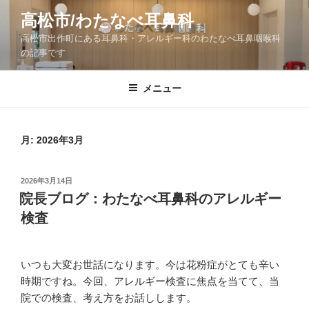
コ
高松市/わたなべ耳鼻科
ン
高松市出作町にある耳鼻科・アレルギー科のわたなべ耳鼻咽喉科
テ
の記事です
ン
ツ
メニュー
へ
ス
キ
ッ
月:
2026年3月
プ
投
2026年3月14日
稿
院長ブログ：わたなべ耳鼻科のアレルギー
日:
検査
いつも大変お世話になります。今は花粉症がとても辛い
時期ですね。今回、アレルギー検査に焦点を当てて、当
院での検査、考え方をお話しします。