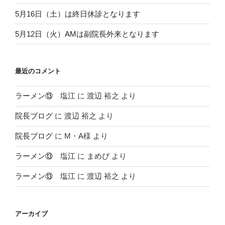
5月16日（土）は終日休診となります
5月12日（火）AMは副院長外来となります
最近のコメント
ラーメン⑬ 塩江
に
渡辺 裕之
より
院長ブログ
に
渡辺 裕之
より
院長ブログ
に
M・A様
より
ラーメン⑬ 塩江
に
まめぴ
より
ラーメン⑬ 塩江
に
渡辺 裕之
より
アーカイブ