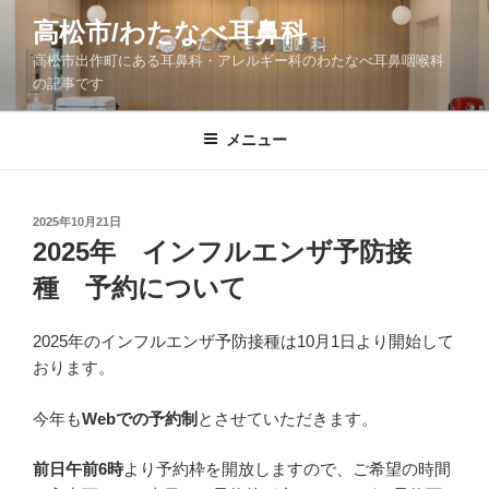
コ
高松市/わたなべ耳鼻科
ン
高松市出作町にある耳鼻科・アレルギー科のわたなべ耳鼻咽喉科
テ
の記事です
ン
ツ
メニュー
へ
ス
キ
ッ
投
2025年10月21日
稿
2025年 インフルエンザ予防接
プ
日:
種 予約について
2025年のインフルエンザ予防接種は10月1日より開始して
おります。
今年も
Webでの予約制
とさせていただきます。
前日午前6時
より予約枠を開放しますので、ご希望の時間