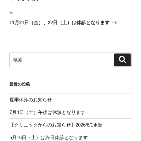
ナ
投
ビ
稿
次
次
ゲ
の
11月21日（金）、22日（土）は休診となります
投
ー
稿
シ
ョ
ン
検
検
索
索:
最近の投稿
夏季休診のお知らせ
7月4日（土）午後は休診となります
【クリニックからのお知らせ】2026/6/1更新
5月16日（土）は終日休診となります