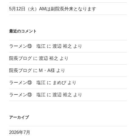
5月12日（火）AMは副院長外来となります
最近のコメント
ラーメン⑬ 塩江
に
渡辺 裕之
より
院長ブログ
に
渡辺 裕之
より
院長ブログ
に
M・A様
より
ラーメン⑬ 塩江
に
まめぴ
より
ラーメン⑬ 塩江
に
渡辺 裕之
より
アーカイブ
2026年7月