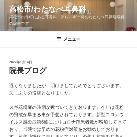
コ
高松市/わたなべ耳鼻科
ン
高松市出作町にある耳鼻科・アレルギー科のわたなべ耳鼻咽喉科
テ
の記事です
ン
ツ
メニュー
へ
ス
キ
ッ
投
2022年1月14日
稿
院長ブログ
プ
日:
遅くなりましたが、明けましておめでとうございます。
久しぶりの投稿となりました。
スギ花粉症の時期が近づいてきております。今年は花粉
の飛散が早まる事が予想されております。新型コロナウ
イルス感染症第6波によりコロナ罹患者数が増加してきて
おり、当院では早めの花粉症対策をお勧めしておりま
す。毎年花粉症に苦しまれており、今年も対策をお考え