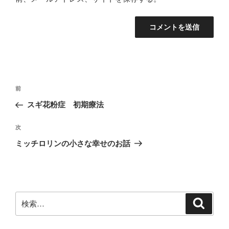
投
前
前
稿
の
スギ花粉症 初期療法
ナ
投
ビ
稿
次
次
ゲ
の
ミッチロリンの小さな幸せのお話
投
ー
稿
シ
ョ
ン
検
検
索
索: