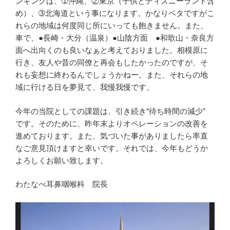
ンキングは、➀沖縄、②東京（子供とディズニーランド含
め）、➂北海道という事になります。かなりベタですがこ
れらの地域は何度同じ所にいっても飽きません。また、
車で、●長崎・大分（温泉）●山陰方面 ●和歌山・奈良方
面へ出向くのも良いなぁと考えておりました。相模原に
行き、友人や昔の同僚と再会もしたかったのですが、そ
れも妄想に終わるんでしょうかねー。また、それらの地
域に行ける日を夢見て、我慢我慢です。
今年の当院としての課題は、引き続き“待ち時間の減少”
です。そのために、昨年末よりオペレーションの改善を
進めております。また、気づいた事がありましたら率直
なご意見頂けますと幸いです。それでは、今年もどうか
よろしくお願い致します。
わたなべ耳鼻咽喉科 院長