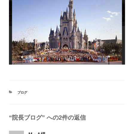
カ
ブログ
テ
ゴ
リ
ー
“院長ブログ” への2件の返信