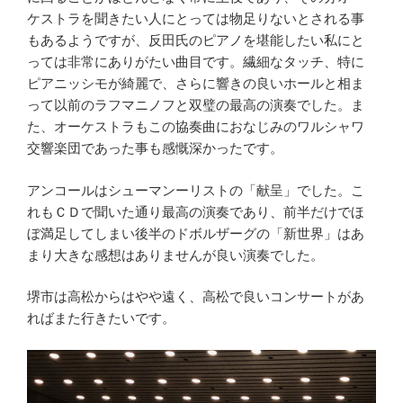
ケストラを聞きたい人にとっては物足りないとされる事
もあるようですが、反田氏のピアノを堪能したい私にと
っては非常にありがたい曲目です。繊細なタッチ、特に
ピアニッシモが綺麗で、さらに響きの良いホールと相ま
って以前のラフマニノフと双璧の最高の演奏でした。ま
た、オーケストラもこの協奏曲におなじみのワルシャワ
交響楽団であった事も感慨深かったです。
アンコールはシューマンーリストの「献呈」でした。こ
れもＣＤで聞いた通り最高の演奏であり、前半だけでほ
ぼ満足してしまい後半のドボルザーグの「新世界」はあ
まり大きな感想はありませんが良い演奏でした。
堺市は高松からはやや遠く、高松で良いコンサートがあ
ればまた行きたいです。