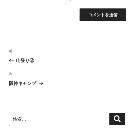
投
前
前
稿
の
山登り②
ナ
投
ビ
稿
次
次
ゲ
の
阪神キャンプ
投
ー
稿
シ
ョ
ン
検
検
索
索: