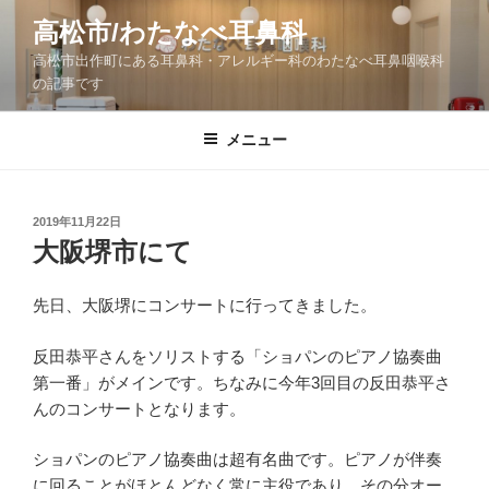
コ
高松市/わたなべ耳鼻科
ン
高松市出作町にある耳鼻科・アレルギー科のわたなべ耳鼻咽喉科
テ
の記事です
ン
ツ
メニュー
へ
ス
キ
ッ
投
2019年11月22日
稿
大阪堺市にて
プ
日:
先日、大阪堺にコンサートに行ってきました。
反田恭平さんをソリストする「ショパンのピアノ協奏曲
第一番」がメインです。ちなみに今年3回目の反田恭平さ
んのコンサートとなります。
ショパンのピアノ協奏曲は超有名曲です。ピアノが伴奏
に回ることがほとんどなく常に主役であり、その分オー