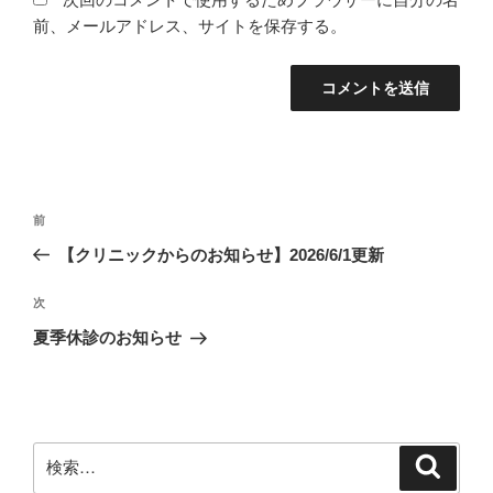
前、メールアドレス、サイトを保存する。
投
前
前
稿
の
【クリニックからのお知らせ】2026/6/1更新
ナ
投
ビ
稿
次
次
ゲ
の
夏季休診のお知らせ
投
ー
稿
シ
ョ
ン
検
検
索
索: