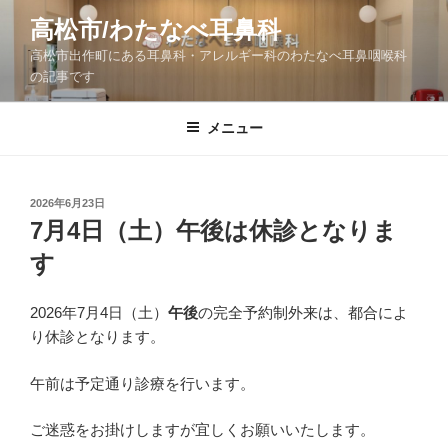
コ
高松市/わたなべ耳鼻科
ン
高松市出作町にある耳鼻科・アレルギー科のわたなべ耳鼻咽喉科
テ
の記事です
ン
ツ
メニュー
へ
ス
キ
ッ
投
2026年6月23日
稿
7月4日（土）午後は休診となりま
プ
日:
す
2026年7月4日（土）
午後
の完全予約制外来は、都合によ
り休診となります。
午前は予定通り診療を行います。
ご迷惑をお掛けしますが宜しくお願いいたします。