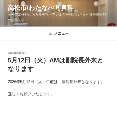
コ
高松市/わたなべ耳鼻科
ン
高松市出作町にある耳鼻科・アレルギー科のわたなべ耳鼻咽喉科
テ
の記事です
ン
ツ
メニュー
へ
ス
キ
ッ
投
2026年5月12日
稿
5月12日（火）AMは副院長外来と
プ
日:
なります
2026年5月12日（火）午前は、副院長外来となります。
宜しくお願いいたします。