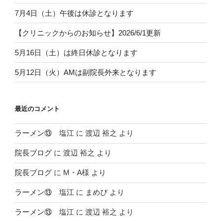
7月4日（土）午後は休診となります
【クリニックからのお知らせ】2026/6/1更新
5月16日（土）は終日休診となります
5月12日（火）AMは副院長外来となります
最近のコメント
ラーメン⑬ 塩江
に
渡辺 裕之
より
院長ブログ
に
渡辺 裕之
より
院長ブログ
に
M・A様
より
ラーメン⑬ 塩江
に
まめぴ
より
ラーメン⑬ 塩江
に
渡辺 裕之
より