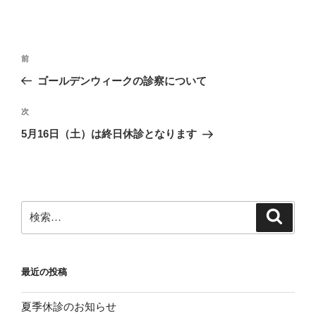
投
前
前
稿
の
ゴールデンウィークの診察について
ナ
投
ビ
稿
次
次
ゲ
の
5月16日（土）は終日休診となります
投
ー
稿
シ
ョ
ン
検
検
索
索:
最近の投稿
夏季休診のお知らせ