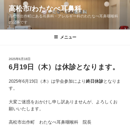
コ
高松市/わたなべ耳鼻科
ン
高松市出作町にある耳鼻科・アレルギー科のわたなべ耳鼻咽喉科
テ
の記事です
ン
ツ
メニュー
へ
ス
キ
ッ
投
2025年6月18日
稿
6月19日（木）は休診となります。
プ
日:
2025年6月19日（木）は学会参加により
終日休診
となりま
す。
大変ご迷惑をおかけし申し訳ありませんが、よろしくお
願いいたします。
高松市出作町 わたなべ耳鼻咽喉科 院長