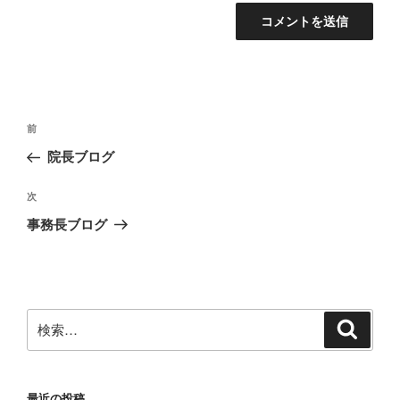
投
前
前
稿
の
院長ブログ
ナ
投
ビ
稿
次
次
ゲ
の
事務長ブログ
投
ー
稿
シ
ョ
ン
検
検
索
索:
最近の投稿