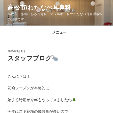
コ
高松市/わたなべ耳鼻科
ン
高松市出作町にある耳鼻科・アレルギー科のわたなべ耳鼻咽喉科
テ
の記事です
ン
ツ
メニュー
へ
ス
キ
ッ
投
2025年3月1日
稿
スタッフブログ
プ
日:
こんにちは！
花粉シーズンが本格的に
始まる時期が今年もやって来ましたね
今年はスギ花粉の飛散量が多いので