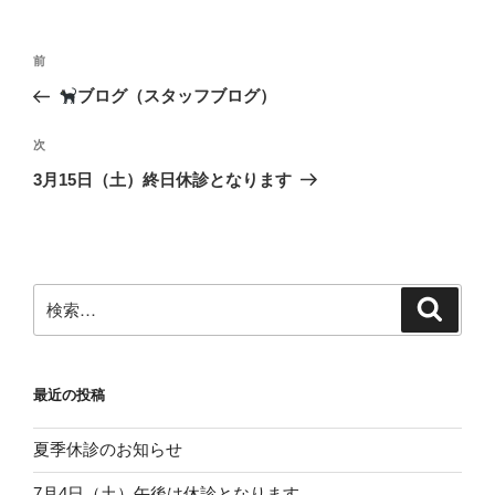
投
前
前
稿
の
ブログ（スタッフブログ）
ナ
投
ビ
稿
次
次
ゲ
の
3月15日（土）終日休診となります
投
ー
稿
シ
ョ
ン
検
検
索
索:
最近の投稿
夏季休診のお知らせ
7月4日（土）午後は休診となります