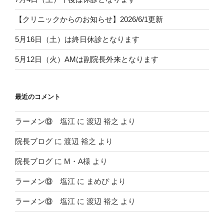
【クリニックからのお知らせ】2026/6/1更新
5月16日（土）は終日休診となります
5月12日（火）AMは副院長外来となります
最近のコメント
ラーメン⑬ 塩江
に
渡辺 裕之
より
院長ブログ
に
渡辺 裕之
より
院長ブログ
に
M・A様
より
ラーメン⑬ 塩江
に
まめぴ
より
ラーメン⑬ 塩江
に
渡辺 裕之
より