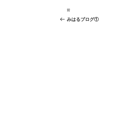
投
前
前
稿
の
みはるブログ①
投
ナ
稿
ビ
ゲ
ー
シ
ョ
ン