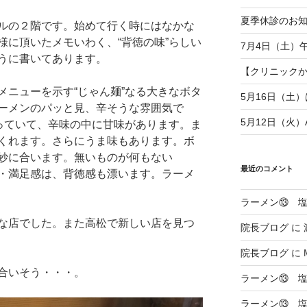
夏季休診のお
ルの２階です。始めて行く時にはなかな
様に頂いたメモいわく、“背徳の味”らしい
7月4日（土）
うに書いてあります。
【クリニックから
メニューを示す“じゃん麺”なる大きなボタ
5月16日（土
ーメンのパッと見、辛そうな雰囲気で
5月12日（火
入っていて、辛味の中に甘味があります。ま
くれます。さらにうま味もあります。ボ
妙に合います。無いものが何もない
最近のコメント
・満足感は、背徳感も漂います。ラーメ
ラーメン⑬ 
な店でした。また高松で新しい店を見つ
院長ブログ
に
院長ブログ
に
合いそう・・・。
ラーメン⑬ 
ラーメン⑬ 