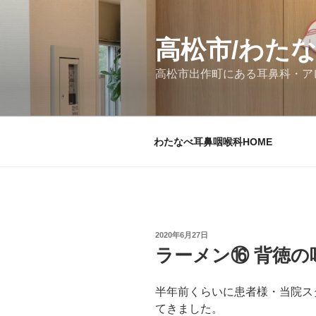
コ
ン
テ
高松市/わた
ン
高松市出作町にある耳鼻科・ア
ツ
へ
ス
キ
わたなべ耳鼻咽喉科HOME
ッ
プ
投
2020年6月27日
稿
ラーメン⑯ 背徳の
日:
半年前くらいに患者様・当院ス
てきました。