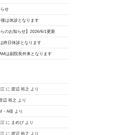
知らせ
午後は休診となります
のお知らせ】2026/6/1更新
）は終日休診となります
）AMは副院長外来となります
塩江
に
渡辺 裕之
より
渡辺 裕之
より
M・A様
より
塩江
に
まめぴ
より
塩江
に
渡辺 裕之
より