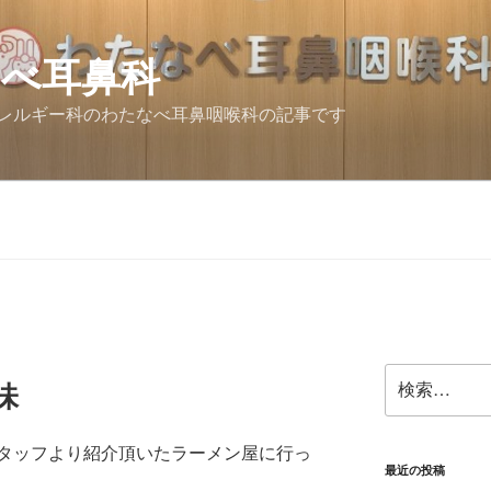
なべ耳鼻科
レルギー科のわたなべ耳鼻咽喉科の記事です
検
味
索:
タッフより紹介頂いたラーメン屋に行っ
最近の投稿