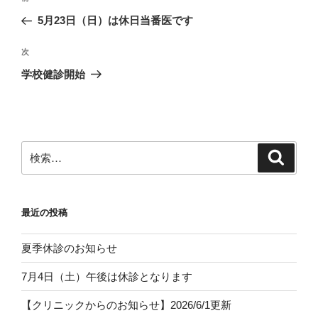
稿
の
5月23日（日）は休日当番医です
ナ
投
ビ
稿
次
次
ゲ
の
学校健診開始
投
ー
稿
シ
ョ
ン
検
検
索
索:
最近の投稿
夏季休診のお知らせ
7月4日（土）午後は休診となります
【クリニックからのお知らせ】2026/6/1更新