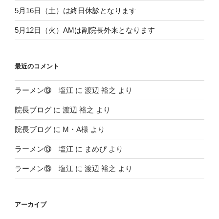
5月16日（土）は終日休診となります
5月12日（火）AMは副院長外来となります
最近のコメント
ラーメン⑬ 塩江
に
渡辺 裕之
より
院長ブログ
に
渡辺 裕之
より
院長ブログ
に
M・A様
より
ラーメン⑬ 塩江
に
まめぴ
より
ラーメン⑬ 塩江
に
渡辺 裕之
より
アーカイブ