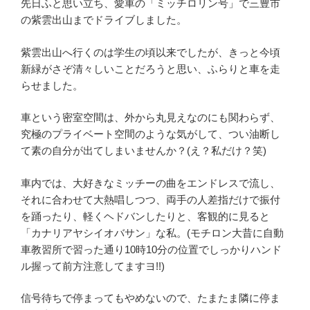
先日ふと思い立ち、愛車の「ミッチロリン号」で三豊市
の紫雲出山までドライブしました。
紫雲出山へ行くのは学生の頃以来でしたが、きっと今頃
新緑がさぞ清々しいことだろうと思い、ふらりと車を走
らせました。
車という密室空間は、外から丸見えなのにも関わらず、
究極のプライベート空間のような気がして、つい油断し
て素の自分が出てしまいませんか？(え？私だけ？笑)
車内では、大好きなミッチーの曲をエンドレスで流し、
それに合わせて大熱唱しつつ、両手の人差指だけで振付
を踊ったり、軽くヘドバンしたりと、客観的に見ると
「カナリアヤシイオバサン」な私。(モチロン大昔に自動
車教習所で習った通り10時10分の位置でしっかりハンド
ル握って前方注意してますヨ!!)
信号待ちで停まってもやめないので、たまたま隣に停ま