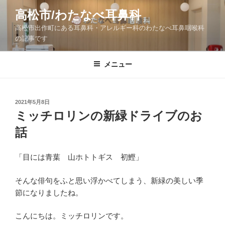
コ
高松市/わたなべ耳鼻科
ン
高松市出作町にある耳鼻科・アレルギー科のわたなべ耳鼻咽喉科
テ
の記事です
ン
ツ
メニュー
へ
ス
キ
ッ
投
2021年5月8日
稿
ミッチロリンの新緑ドライブのお
プ
日:
話
「目には青葉 山ホトトギス 初鰹」
そんな俳句をふと思い浮かべてしまう、新緑の美しい季
節になりましたね。
こんにちは。ミッチロリンです。