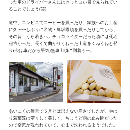
った車のドライバーさんにはきっと白い目で見られてい
ることでしょう(笑)
道中、コンビニでコーヒーを買ったり、家族へのお土産
に久〜〜しぶりに名物・鳥坂饅頭を買ったりしてから、
その昔、うら若きヘナチョコライダーだった頃には死ぬ
程怖かった、長くて曲がりくねった山道をくねくねと登
り(今は車だから平気)無事山頂に到着ぅー。
あいにくの曇天で５月とは思えない寒さでしたが、やは
り若葉達は清々しく美しく、ちょうど雨の止み間だった
ので空気が洗われていて、心まで洗われるようでした。