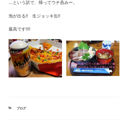
…という訳で、帰ってウチ呑みー。
泡が出る!! 生ジョッキ缶!!
最高です!!!!
カ
ブログ
テ
ゴ
リ