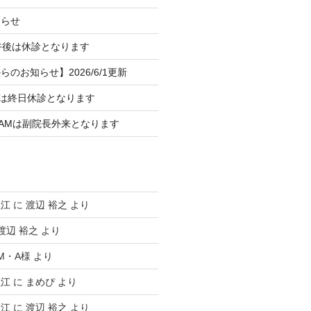
知らせ
午後は休診となります
のお知らせ】2026/6/1更新
）は終日休診となります
）AMは副院長外来となります
塩江
に
渡辺 裕之
より
渡辺 裕之
より
M・A様
より
塩江
に
まめぴ
より
塩江
に
渡辺 裕之
より