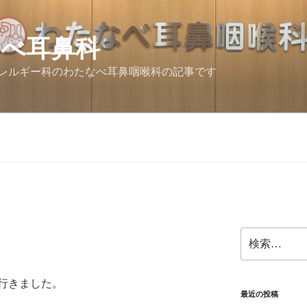
なべ耳鼻科
レルギー科のわたなべ耳鼻咽喉科の記事です
検
索:
行きました。
最近の投稿