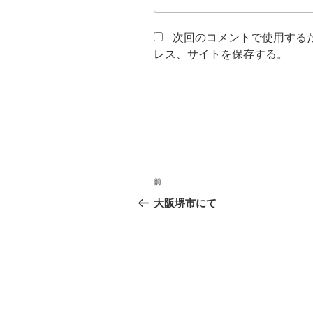
次回のコメントで使用する
レス、サイトを保存する。
投
前
前
稿
の
大阪堺市にて
投
ナ
稿
ビ
ゲ
ー