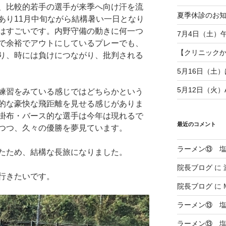
、比較的若手の選手が来季へ向け汗を流
夏季休診のお
あり11月中旬ながら結構暑い一日となり
はすごいです。内野守備の動きに何一つ
7月4日（土）
で余裕でアウトにしているプレーでも、
【クリニックから
り、時には負けにつながり、批判される
5月16日（土
5月12日（火
練習をみている感じではどちらかという
的な豪快な飛距離を見せる感じがありま
掛布・バース的な選手は今年は現れるで
最近のコメント
つつ、久々の優勝を夢見ています。
ラーメン⑬ 
たため、結構な長旅になりました。
院長ブログ
に
行きたいです。
院長ブログ
に
ラーメン⑬ 
ラーメン⑬ 