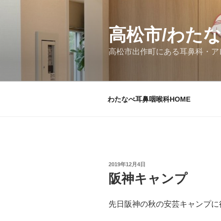
コ
ン
テ
高松市/わた
ン
高松市出作町にある耳鼻科・ア
ツ
へ
ス
キ
わたなべ耳鼻咽喉科HOME
ッ
プ
投
2019年12月4日
稿
阪神キャンプ
日:
先日阪神の秋の安芸キャンプに