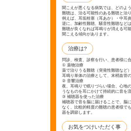
聞こえが悪くなる病気では、どのよ
難聴は、治る可能性のある難聴と治
例えば、耳垢栓塞（耳あか）・中耳
逆に、加齢性難聴、騒音性難聴など
難聴が良くなれば耳鳴りが消える可
聞こえる傾向があります。
治療は?
問診、検査、診察を行い、患者様に
① 薬物治療
薬で治りうる難聴（突発性難聴など
耳鳴り単体の治療として、末梢血管
② 音響治療
夜、耳鳴りで眠りづらい場合、心地の
うなものを耳にかけて持続的に音を
③ 補聴器を使った治療
補聴器で音を脳に届けることで、脳
なく、比較的軽度の難聴の患者様で
器を調節します。
お気をつけいただく事