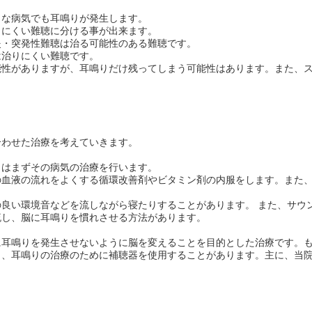
うな病気でも耳鳴りが発生します。
りにくい難聴に分ける事が出来ます。
炎・突発性難聴は治る可能性のある難聴です。
は治りにくい難聴です。
能性がありますが、耳鳴りだけ残ってしまう可能性はあります。また、
合わせた治療を考えていきます。
）はまずその病気の治療を行います。
の血液の流れをよくする循環改善剤やビタミン剤の内服をします。また
良い環境音などを流しながら寝たりすることがあります。 また、サウ
流し、脳に耳鳴りを慣れさせる方法があります。
に耳鳴りを発生させないように脳を変えることを目的とした治療です。
も、耳鳴りの治療のために補聴器を使用することがあります。主に、当