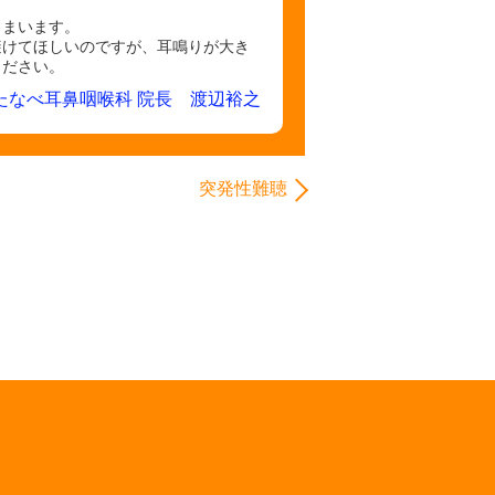
しまいます。
避けてほしいのですが、耳鳴りが大き
ください。
たなべ耳鼻咽喉科 院長 渡辺裕之
突発性難聴