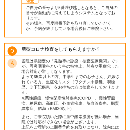
注意
ご自身の番号より5番呼び越しとなると、ご自身の
番号が自動的に消えてしまうシステムとなってお
ります。
その場合、再度順番予約を取り直していただく
か、予約が終了している場合後日ご来院下さい。
新型コロナ検査をしてもらえますか？
当院は県指定の「発熱等の診療・検査医療機関」です
が、耳鼻咽喉科という科の特性上、肺炎や重症化した
場合対応が難しくなります。
よって65歳以上の方、中学生までのお子さん、妊娠さ
れている方、重症化リスク（ワクチン未接種、喫煙
歴、※下記疾患）をお持ちの方は検査をしておりませ
ん。
※悪性腫瘍、慢性閉塞性肺疾患(COPD）、慢性腎臓
病、糖尿病、高血圧、心血管疾患、脳血管疾患、脂質
異常症、肥満（BMI30以上）
また、ご来院頂いた際に血中酸素濃度が低い場合、当
院では対応ができない場合がございます。
上記をご理解の上順番予約をお取りになり、院内には