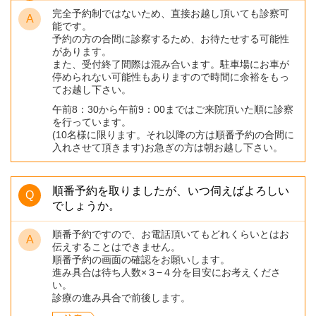
高
完全予約制ではないため、直接お越し頂いても診察可
松
能です。
市/
予約の方の合間に診察するため、お待たせする可能性
があります。
わ
また、受付終了間際は混み合います。駐車場にお車が
た
停められない可能性もありますので時間に余裕をもっ
な
てお越し下さい。
べ
午前8：30から午前9：00まではご来院頂いた順に診察
を行っています。
耳
(10名様に限ります。それ以降の方は順番予約の合間に
鼻
入れさせて頂きます)お急ぎの方は朝お越し下さい。
咽
喉
順番予約を取りましたが、いつ伺えばよろしい
でしょうか。
順番予約ですので、お電話頂いてもどれくらいとはお
伝えすることはできません。
順番予約の画面の確認をお願いします。
進み具合は待ち人数×３−４分を目安にお考えくださ
い。
診療の進み具合で前後します。