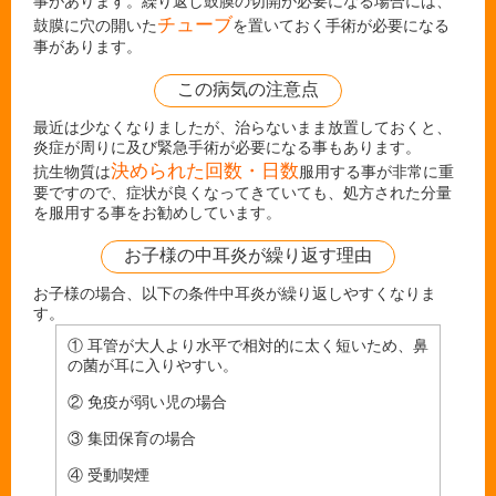
事があります。繰り返し鼓膜の切開が必要になる場合には、
チューブ
鼓膜に穴の開いた
を置いておく手術が必要になる
事があります。
この病気の注意点
最近は少なくなりましたが、治らないまま放置しておくと、
炎症が周りに及び緊急手術が必要になる事もあります。
決められた回数・日数
抗生物質は
服用する事が非常に重
要ですので、症状が良くなってきていても、処方された分量
を服用する事をお勧めしています。
お子様の中耳炎が繰り返す理由
お子様の場合、以下の条件中耳炎が繰り返しやすくなりま
す。
① 耳管が大人より水平で相対的に太く短いため、鼻
の菌が耳に入りやすい。
② 免疫が弱い児の場合
③ 集団保育の場合
④ 受動喫煙