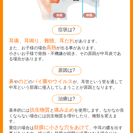
症状は?
耳痛、耳鳴り、難聴、耳だれ
があります。
高熱
また、お子様の場合
が出る事があります。
小さいお子様で発熱・不機嫌が続き、その原因が中耳炎であ
る場合があります。
原因は?
鼻
のど
バイ菌やウイルス
や
の
が、耳管という管を通して
中耳という部屋に侵入してしまうことが原因となります。
治療は?
抗生物質
痛み止め
基本的には
と
を使用します。なかなか良
くならない場合には抗生物質を増やしたり、種類を変えま
す。
鼓膜に小さな穴をあけて
重症の場合は
、中耳の膿を出す