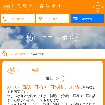
アクセス
診療予約
メニエール病
みみの病気
メニエール病
メニエール病
症状は?
めまい・難聴・耳鳴り・耳の詰まった感じ
を特徴と
する病気です。
めまいが有名な病気ですが、初期には難聴・耳鳴り・耳の詰
まった感じのみのケースもあります。
これらの症状は、実は「突発性難聴」という病気と全く同じ