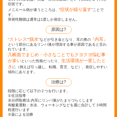
症状です。
症状が繰り返す
メニエール病が違うところは、“
”ことで
す。
突発性難聴は通常は1度しか発症しません。
原因は?
ストレス
脱水
内耳
“
”“
”などが引き金となり、耳の奥の「
」
という部分にあるリンパ液が増加する事が原因であると言わ
れています。
几帳面でまじめ・小さなことでもクヨクヨ悩む事
が多い
生活環境が一変したと
といった性格だったり、
き
に（例えば引っ越し、転職、育児、など）、発症しやすい
傾向にあります。
治療は?
段階に応じて以下の２つを行います。
①生活指導
水分摂取療法:内耳にリンパ液がたまりづらくします
有酸素運動：水泳、ウォーキングなどを週に合計して３時間
程度行います
②薬による治療