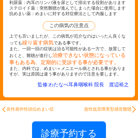
利尿薬：内耳のリンパ液を尿として排出する役割があります
ステロイド薬：突然難聴が進んでしまった場合に使用します
抗めまい薬：めまいに対する対症療法として内服します
この病気の注意点
上でも言いましたが、この病気が厄介なのはいったん良くな
繰り返す病気
っても
である事です。
また、一回一回の症状は治る可能性がある一方で、放置して
治療できない状態になっている
おくと、難聴が進行し
事もある為、定期的に受診する事が必要です。
また、内科では、めまい＝メニエール病とされる事がありま
すが、実は原因は違う事がありますので注意を要します。
監修:わたなべ耳鼻咽喉科 院長 渡辺裕之
良性発作性頭位めまい症
急性低音障害型感音難聴
診療予約する