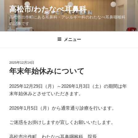
コ
高松市/わたなべ耳鼻科
ン
高松市出作町にある耳鼻科・アレルギー科のわたなべ耳鼻咽喉科
テ
の記事です
ン
ツ
メニュー
へ
ス
キ
ッ
投
2025年12月14日
稿
年末年始休みについて
プ
日:
2025年12月29日（月）～2026年1月3日（土）の期間は年
末年始休みとさせていただきます。
2026年1月5日（月）から通常通り診療を行います。
ご迷惑をお掛けしますが宜しくお願いいたします。
高松市出作町 わたなべ耳鼻咽喉科 院長