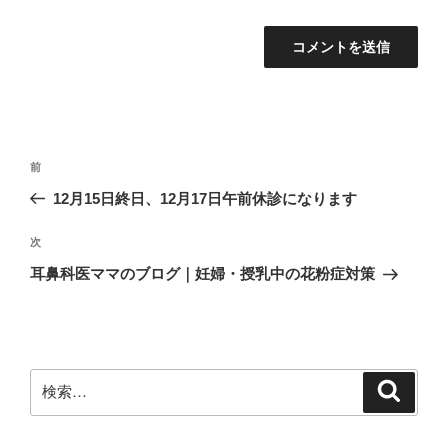
投
前
前
稿
の
12月15日終日、12月17日午前休診になります
ナ
投
ビ
稿
次
次
ゲ
の
耳鼻科医ママのブログ｜妊婦・授乳中の花粉症対策
投
ー
稿
シ
ョ
ン
検
検
索
索: