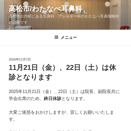
コ
高松市/わたなべ耳鼻科
ン
高松市出作町にある耳鼻科・アレルギー科のわたなべ耳鼻咽喉科
テ
の記事です
ン
ツ
メニュー
へ
ス
キ
ッ
投
2025年11月7日
稿
11月21日（金）、22日（土）は休
プ
日:
診となります
2025年11月21日（金）、22日（土）は院長、副院長共に
学会出席のため、
終日休診
となります。
大変ご迷惑をおかけしますが、宜しくお願いいたしま
す。