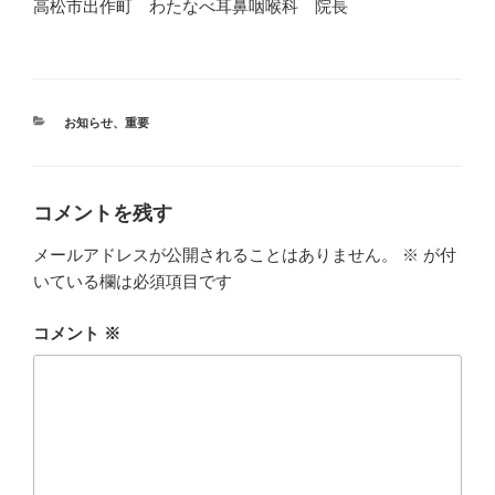
高松市出作町 わたなべ耳鼻咽喉科 院長
カ
お知らせ
、
重要
テ
ゴ
リ
ー
コメントを残す
メールアドレスが公開されることはありません。
※
が付
いている欄は必須項目です
コメント
※