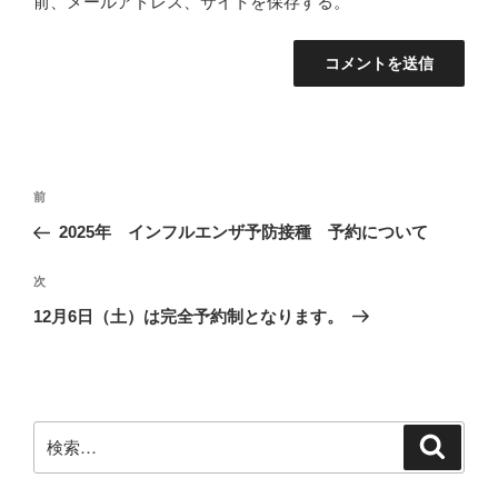
前、メールアドレス、サイトを保存する。
投
前
前
稿
の
2025年 インフルエンザ予防接種 予約について
ナ
投
ビ
稿
次
次
ゲ
の
12月6日（土）は完全予約制となります。
投
ー
稿
シ
ョ
ン
検
検
索
索: