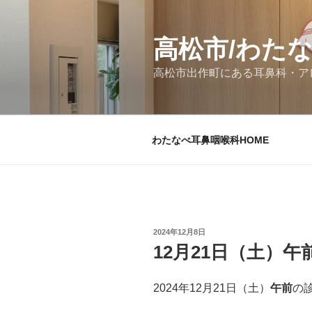
コ
ン
テ
高松市/わた
ン
高松市出作町にある耳鼻科・ア
ツ
へ
ス
キ
わたなべ耳鼻咽喉科HOME
ッ
プ
投
2024年12月8日
稿
12月21日（土）
日:
2024年12月21日（土）
午前
の