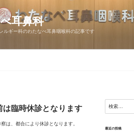
なべ耳鼻科
レルギー科のわたなべ耳鼻咽喉科の記事です
検
午前は臨時休診となります
索:
診察は、都合により休診となります。
最近の投稿