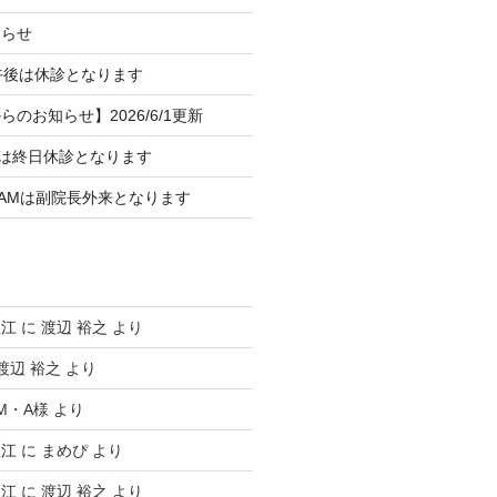
知らせ
午後は休診となります
のお知らせ】2026/6/1更新
）は終日休診となります
）AMは副院長外来となります
塩江
に
渡辺 裕之
より
渡辺 裕之
より
M・A様
より
塩江
に
まめぴ
より
塩江
に
渡辺 裕之
より