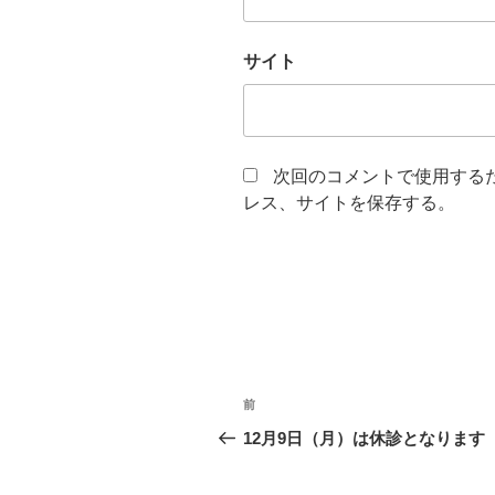
サイト
次回のコメントで使用する
レス、サイトを保存する。
投
前
前
稿
の
12月9日（月）は休診となります
投
ナ
稿