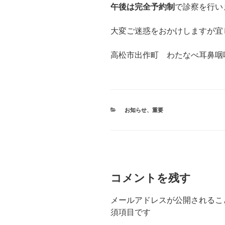
午後は完全予約制
で診察を行い
大変ご迷惑をおかけしますが宜
高松市出作町 わたなべ耳鼻咽
カ
お知らせ
、
重要
テ
ゴ
リ
ー
コメントを残す
メールアドレスが公開されるこ
須項目です