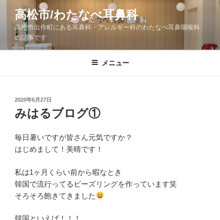
コ
高松市/わたなべ耳鼻科
ン
高松市出作町にある耳鼻科・アレルギー科のわたなべ耳鼻咽喉科
テ
の記事です
ン
ツ
メニュー
へ
ス
キ
ッ
投
2020年6月27日
稿
みはるブログ①
プ
日:
毎日暑いですが皆さん元気ですか？
はじめまして！美晴です！
私は1ヶ月くらい前から暇なとき
韓国で流行ってるビーズリングを作っています笑
そろそろ飽きてきました
韓国といえば！！！