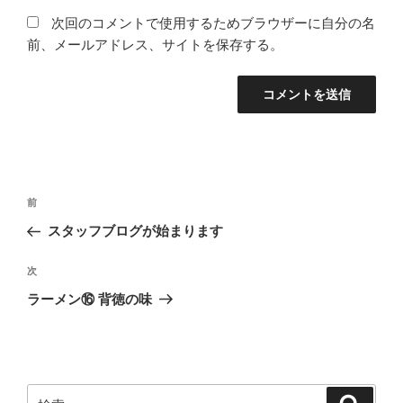
次回のコメントで使用するためブラウザーに自分の名
前、メールアドレス、サイトを保存する。
投
前
前
稿
の
スタッフブログが始まります
ナ
投
ビ
稿
次
次
ゲ
の
ラーメン⑯ 背徳の味
投
ー
稿
シ
ョ
ン
検
検