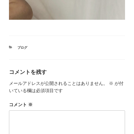
カ
ブログ
テ
ゴ
リ
ー
コメントを残す
メールアドレスが公開されることはありません。
※
が付
いている欄は必須項目です
コメント
※